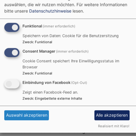
auswählen, die wir nutzen möchten.
Für weitere Informationen
Kirchengemeinde: Heimertingen, Niederrieden, Pleß,
bitte unsere
Datenschutzhinweise
lesen.
Boos und Fellheim. Denn jeder Mensch ist nach Gottes
Ebenbild geschaffen.
Funktional
(immer erforderlich)
Dies verleiht uns Menschen Würde – unabhängig von
Speichern von Daten: Cookie für die Benutzersitzung
Alter, Geschlecht, sexueller Identität, Behinderung oder
Zweck
:
Funktional
ethnischer Herkunft. In unserer Kirchengemeinde
Consent Manager
(immer erforderlich)
Steinheim wollen wir diese Würde achten.
Cookie Consent speichert Ihre Einwilligungsstatus im
Wir übernehmen Verantwortung für den Schutz der uns
Browser
Zweck
:
Funktional
anvertrauten Personen vor grenzüberschreitendem
Verhalten und Übergriffen, vor physischer, psychischer
Einbindung von Facebook
(Opt-Out)
und sexualisierter Gewalt. Gewalt hat keinen Raum in
Zeigt einen Facebook-Feed an.
unserer Gemeinde Steinheim.
Zweck
:
Eingebettete externe Inhalte
Wir wollen Menschen, ganz besonders Kindern und
Auswahl akzeptieren
Alle akzeptieren
Jugendlichen, sichere Räume
bieten, in denen sie Gottes Segen erfahren können –
Realisiert mit Klaro!
und in denen Brücken zueinander gebaut werden